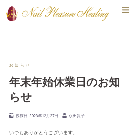
コ
ン
テ
ン
ツ
へ
ス
キ
お知らせ
ッ
プ
年末年始休業日のお知
らせ
投稿日:
2023年12月27日
永田貴子
いつもありがとうございます。