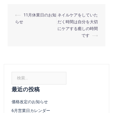
投
⟵
11月休業日のお知
ネイルケアをしていた
稿
らせ
だく時間は自分を大切
ナ
にケアする癒しの時間
です
⟶
ビ
ゲ
ー
シ
ョ
ン
検
索:
最近の投稿
価格改定のお知らせ
6月営業日カレンダー